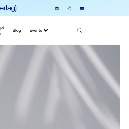
erlag)
pt
Blog
Events
en